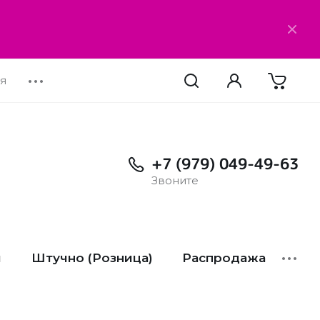
я
•••
+7 (979) 049-49-63
Звоните
и
Штучно (Розница)
Распродажа
•••