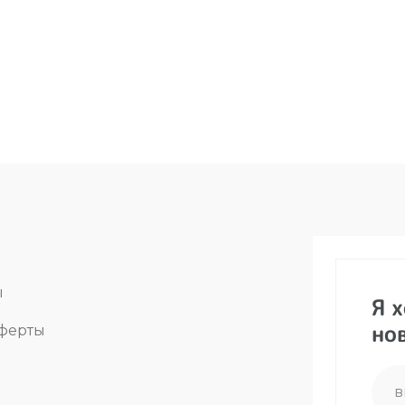
ы
Я 
но
оферты