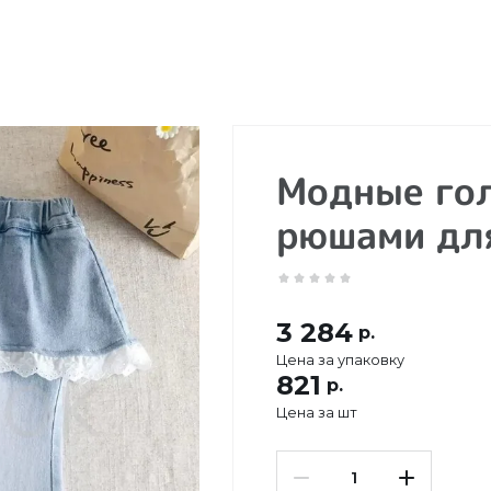
Модные го
рюшами дл
3 284
р.
Цена за упаковку
821
р.
Цена за шт