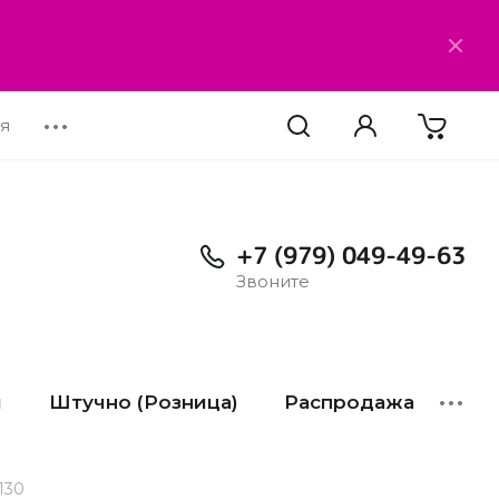
я
•••
+7 (979) 049-49-63
Звоните
и
Штучно (Розница)
Распродажа
•••
130